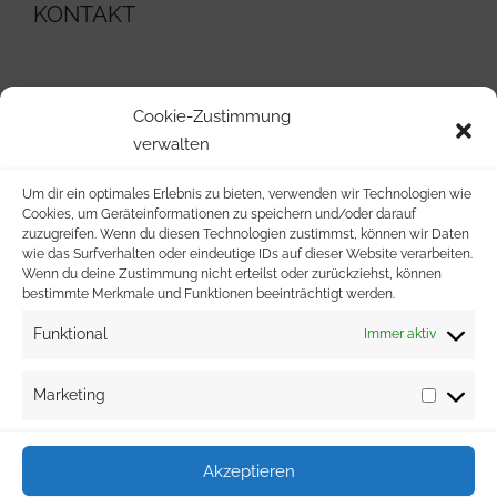
KONTAKT
039954/22401
Cookie-Zustimmung
verwalten
info@wvg-stavenhagen.de
Um dir ein optimales Erlebnis zu bieten, verwenden wir Technologien wie
Cookies, um Geräteinformationen zu speichern und/oder darauf
Malchiner Straße 59
zuzugreifen. Wenn du diesen Technologien zustimmst, können wir Daten
wie das Surfverhalten oder eindeutige IDs auf dieser Website verarbeiten.
Wenn du deine Zustimmung nicht erteilst oder zurückziehst, können
17153 Stavenhagen
bestimmte Merkmale und Funktionen beeinträchtigt werden.
Funktional
Immer aktiv
Marketing
Akzeptieren