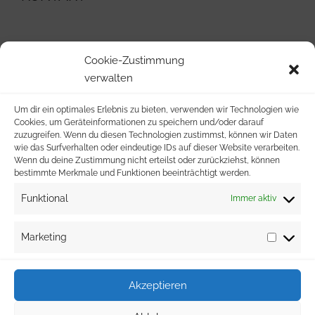
039954/22401
Cookie-Zustimmung
verwalten
info@wvg-stavenhagen.de
Um dir ein optimales Erlebnis zu bieten, verwenden wir Technologien wie
Cookies, um Geräteinformationen zu speichern und/oder darauf
Malchiner Straße 59
zuzugreifen. Wenn du diesen Technologien zustimmst, können wir Daten
wie das Surfverhalten oder eindeutige IDs auf dieser Website verarbeiten.
Wenn du deine Zustimmung nicht erteilst oder zurückziehst, können
17153 Stavenhagen
bestimmte Merkmale und Funktionen beeinträchtigt werden.
Funktional
Immer aktiv
Marketing
Akzeptieren