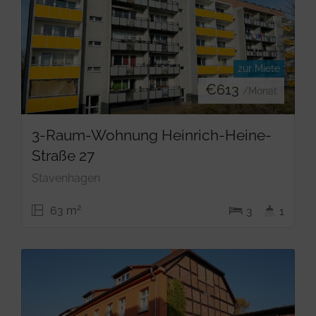
zur Miete
€
613
/Monat
3-Raum-Wohnung Heinrich-Heine-
Straße 27
Stavenhagen
2
63 m
3
1