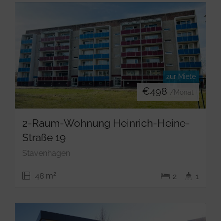
zur Miete
€
498
/Monat
2-Raum-Wohnung Heinrich-Heine-
Straße 19
Stavenhagen
2
48 m
2
1