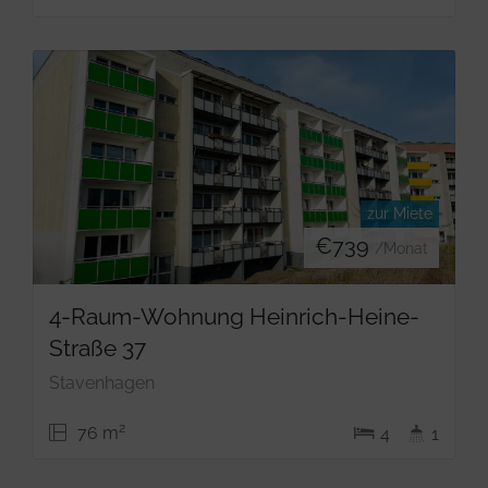
zur Miete
€
739
/Monat
4-Raum-Wohnung Heinrich-Heine-
Straße 37
Stavenhagen
2
76 m
4
1