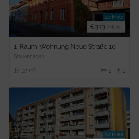
zur Miete
€
343
/Monat
1-Raum-Wohnung Neue Straße 10
Stavenhagen
2
37 m
1
1
zur Miete