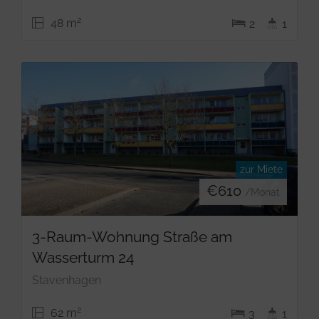
2
48 m
2
1
zur Miete
€
610
/Monat
3-Raum-Wohnung Straße am
Wasserturm 24
Stavenhagen
2
62 m
3
1