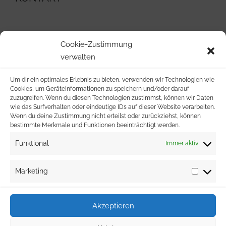
039954/22401
Cookie-Zustimmung
verwalten
info@wvg-stavenhagen.de
Um dir ein optimales Erlebnis zu bieten, verwenden wir Technologien wie
Cookies, um Geräteinformationen zu speichern und/oder darauf
Malchiner Straße 59
zuzugreifen. Wenn du diesen Technologien zustimmst, können wir Daten
wie das Surfverhalten oder eindeutige IDs auf dieser Website verarbeiten.
Wenn du deine Zustimmung nicht erteilst oder zurückziehst, können
17153 Stavenhagen
bestimmte Merkmale und Funktionen beeinträchtigt werden.
Funktional
Immer aktiv
Marketing
Akzeptieren