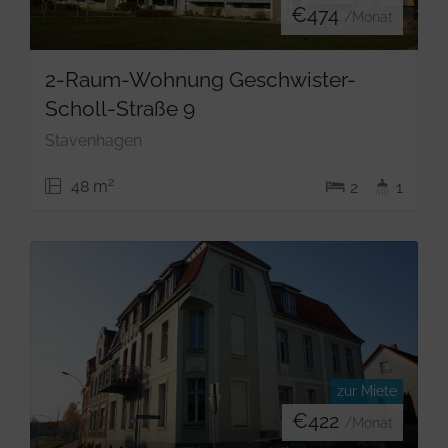
€
474
/Monat
2-Raum-Wohnung Geschwister-
Scholl-Straße 9
Stavenhagen
2
48 m
2
1
zur Miete
€
422
/Monat