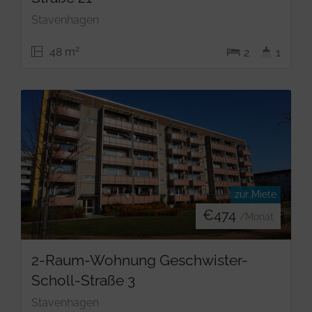
Stavenhagen
2
48 m
2
1
zur Miete
€
474
/Monat
2-Raum-Wohnung Geschwister-
Scholl-Straße 3
Stavenhagen