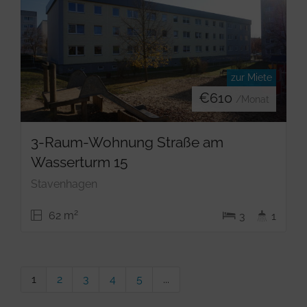
zur Miete
€
610
/Monat
3-Raum-Wohnung Straße am
Wasserturm 15
Stavenhagen
2
62 m
3
1
1
2
3
4
5
...