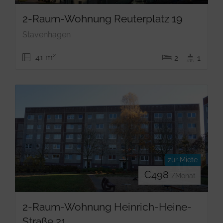
2-Raum-Wohnung Reuterplatz 19
Stavenhagen
2
41 m
2
1
zur Miete
€
498
/Monat
2-Raum-Wohnung Heinrich-Heine-
Straße 21