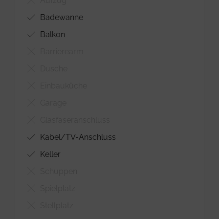
Aufzug
Badewanne
Balkon
Barrierearm
Dusche
Einbauküche
Garage
Glasfaseranschluss
Kabel/TV-Anschluss
Keller
Schuppen
Spielplatz
Stellplatz