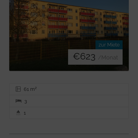
zur Miete
€
623
/Monat
2
61 m
3
1