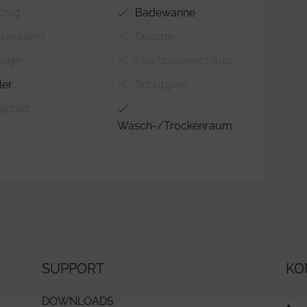
fzug
Badewanne
rierearm
Dusche
rage
Glasfaseranschluss
ler
Schuppen
llplatz
Wasch-/Trockenraum
SUPPORT
KO
DOWNLOADS