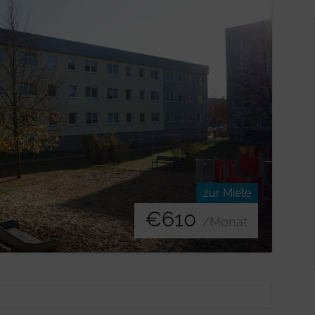
zur Miete
€
610
/Monat