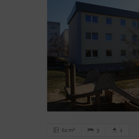
2
62 m
3
1