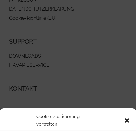
DATENSCHUTZERKLÄRUNG
Cookie-Richtlinie (EU)
SUPPORT
DOWNLOADS
HAVARIESERVICE
KONTAKT
039954/22401
Cookie-Zustimmung
verwalten
info@wvg-stavenhagen.de