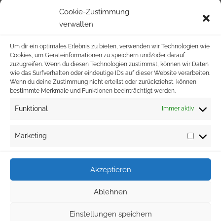
039954/22401
Cookie-Zustimmung
verwalten
info@wvg-stavenhagen.de
Um dir ein optimales Erlebnis zu bieten, verwenden wir Technologien wie
Cookies, um Geräteinformationen zu speichern und/oder darauf
Malchiner Straße 59
zuzugreifen. Wenn du diesen Technologien zustimmst, können wir Daten
wie das Surfverhalten oder eindeutige IDs auf dieser Website verarbeiten.
Wenn du deine Zustimmung nicht erteilst oder zurückziehst, können
17153 Stavenhagen
bestimmte Merkmale und Funktionen beeinträchtigt werden.
Funktional
Immer aktiv
Marketing
Akzeptieren
Ablehnen
Copyright © 2021 Wohnungsverwaltung GmbH
Einstellungen speichern
Stavenhagen